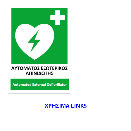
ΧΡΗΣΙΜΑ LINKS
F.I.B.A.
Ε.Ο.Κ.