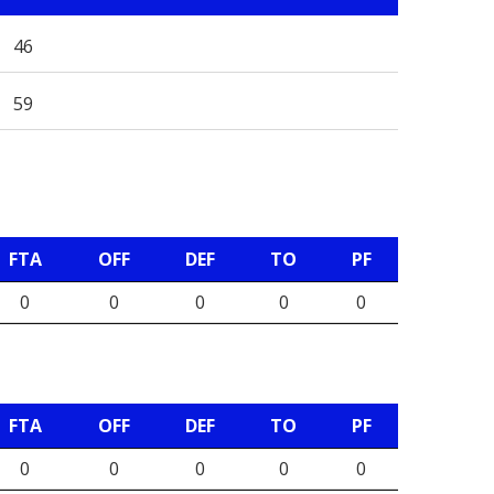
46
59
FTA
OFF
DEF
TO
PF
0
0
0
0
0
FTA
OFF
DEF
TO
PF
0
0
0
0
0