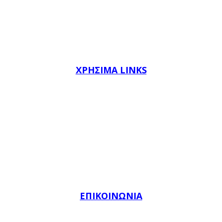
ΧΡΗΣΙΜΑ LINKS
F.I.B.A.
Ε.Ο.Κ.
Ε.Σ.Α.Κ.Ε.
Ε.ΚΑ.Σ.Α.ΜΑ.Θ.
ύνδεσμος Ελλήνων Προπονητών Καλαθοσφαίρισης (Σ.Ε.Π.Κ
ΕΠΙΚΟΙΝΩΝΙΑ
4ης Οκτωβρίου 17