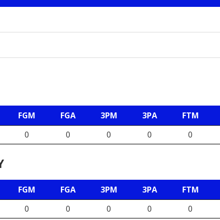
FGM
FGA
3PM
3PA
FTM
0
0
0
0
0
Υ
FGM
FGA
3PM
3PA
FTM
0
0
0
0
0