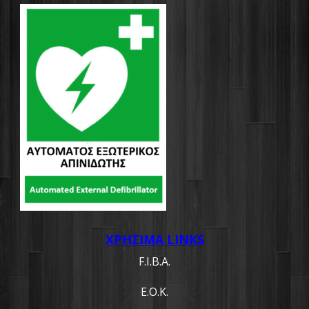
ΧΡΗΣΙΜΑ LINKS
F.I.B.A.
Ε.Ο.Κ.