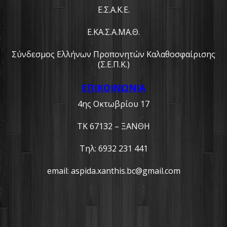
Ε.Σ.Α.Κ.Ε.
Ε.ΚΑ.Σ.Α.ΜΑ.Θ.
Σύνδεσμος Ελλήνων Προπονητών Καλαθοσφαίρισης
(Σ.Ε.Π.Κ.)
ΕΠΙΚΟΙΝΩΝΙΑ
4ης Οκτωβρίου 17
ΤΚ 67132 – ΞΑΝΘΗ
Τηλ: 6932 231 441
email: aspida.xanthis.bc@gmail.com