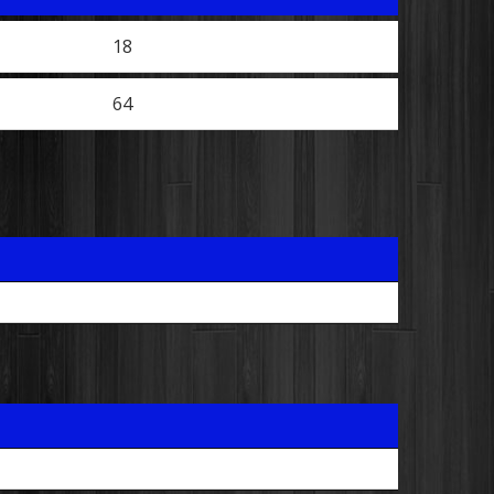
18
64