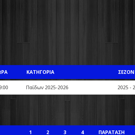
ΏΡΑ
ΚΑΤΗΓΟΡΊΑ
ΣΕΖΌΝ
9:00
Παίδων 2025-2026
2025 - 
1
2
3
4
ΠΑΡΆΤΑΣΗ