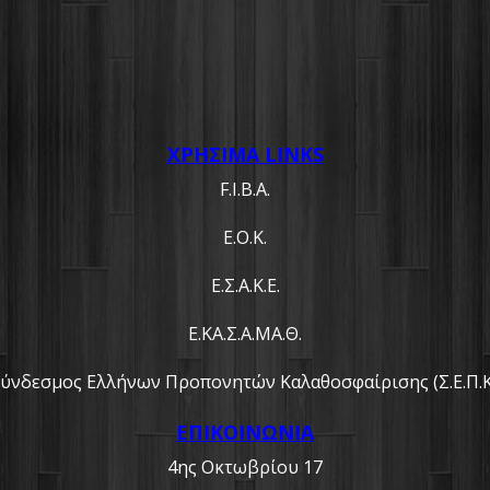
ΧΡΗΣΙΜΑ LINKS
F.I.B.A.
Ε.Ο.Κ.
Ε.Σ.Α.Κ.Ε.
Ε.ΚΑ.Σ.Α.ΜΑ.Θ.
ύνδεσμος Ελλήνων Προπονητών Καλαθοσφαίρισης (Σ.Ε.Π.Κ
ΕΠΙΚΟΙΝΩΝΙΑ
4ης Οκτωβρίου 17