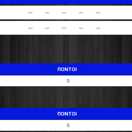
—
—
—
—
—
—
—
—
—
—
ΠΌΝΤΟΙ
0
ΠΌΝΤΟΙ
0