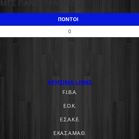
ΜΓΣ ΠΑΝΣΕΡΡΑΪΚΟΣ
ΠΌΝΤΟΙ
0
ΧΡΗΣΙΜΑ LINKS
F.I.B.A.
Ε.Ο.Κ.
Ε.Σ.Α.Κ.Ε.
Ε.ΚΑ.Σ.Α.ΜΑ.Θ.