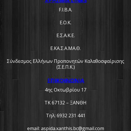
ΧΡΗΣΙΜΑ LINKS
F.I.B.A.
Ε.Ο.Κ.
Ε.Σ.Α.Κ.Ε.
Ε.ΚΑ.Σ.Α.ΜΑ.Θ.
Σύνδεσμος Ελλήνων Προπονητών Καλαθοσφαίρισης
(Σ.Ε.Π.Κ.)
ΕΠΙΚΟΙΝΩΝΙΑ
4ης Οκτωβρίου 17
ΤΚ 67132 – ΞΑΝΘΗ
Τηλ: 6932 231 441
email: aspida.xanthis.bc@gmail.com